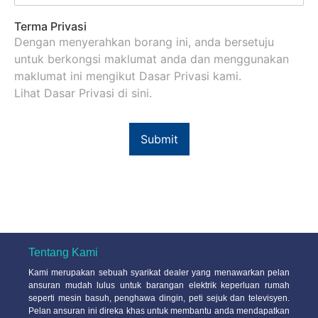
Terma Privasi
Dengan menyerahkan borang ini, anda bersetuju
untuk berkongsi maklumat anda dan menggunakan
maklumat ini mengikut Dasar Privasi kami.
Lihat
Dasar Privasi
di sini.
Submit
Tentang Kami
Kami merupakan sebuah syarikat dealer yang menawarkan pelan
ansuran mudah lulus untuk barangan elektrik keperluan rumah
seperti mesin basuh, penghawa dingin, peti sejuk dan televisyen.
Pelan ansuran ini direka khas untuk membantu anda mendapatkan